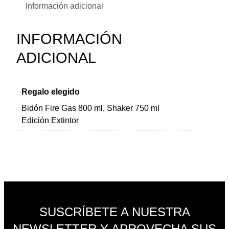
1
.
Información adicional
o
m
€
INFORMACIÓN
á
.
s
ADICIONAL
d
e
7
Regalo elegido
0
Bidón Fire Gas 800 ml, Shaker 750 ml
€
Edición Extintor
c
a
n
t
i
d
a
SUSCRÍBETE A NUESTRA
d
NEWSLETTER Y APROVECHA SUS