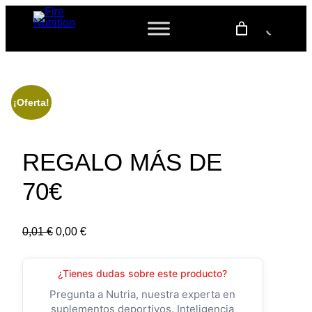
¡Oferta!
REGALO MÁS DE
70€
E
E
0,01
€
0,00
€
l
l
p
p
¿Tienes dudas sobre este producto?
r
r
Pregunta a Nutria, nuestra experta en
e
e
suplementos deportivos. Inteligencia