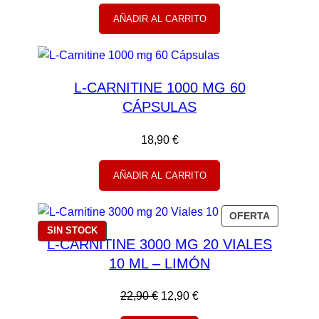
AÑADIR AL CARRITO
L-CARNITINE 1000 MG 60
CÁPSULAS
18,90
€
AÑADIR AL CARRITO
P
OFERTA
R
SIN STOCK
L-CARNITINE 3000 MG 20 VIALES
O
10 ML – LIMÓN
D
U
C
E
E
22,90
€
12,90
€
T
l
l