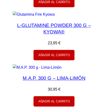
AÑADIR AL CARRITO
2
9
2
0
,
9
€
L-GLUTAMINE POWDER 300 G –
0
.
KYOWA®
€
23,95
€
.
AÑADIR AL CARRITO
M.A.P. 300 G – LIMA-LIMÓN
30,95
€
AÑADIR AL CARRITO