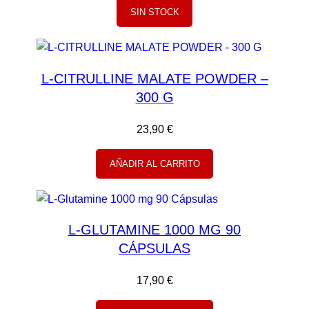
O
p
p
SIN STOCK
E
r
r
N
e
e
O
c
c
F
L-CITRULLINE MALATE POWDER –
i
i
E
300 G
R
o
o
T
o
a
A
23,90
€
r
c
i
t
AÑADIR AL CARRITO
g
u
i
a
n
l
a
e
L-GLUTAMINE 1000 MG 90
l
s
CÁPSULAS
e
:
r
1
17,90
€
a
2
:
,